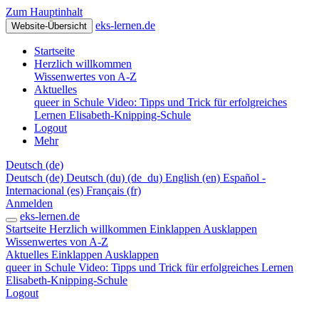
Zum Hauptinhalt
eks-lernen.de
Website-Übersicht
Startseite
Herzlich willkommen
Wissenwertes von A-Z
Aktuelles
queer in Schule
Video: Tipps und Trick für erfolgreiches
Lernen
Elisabeth-Knipping-Schule
Logout
Mehr
Deutsch ‎(de)‎
Deutsch ‎(de)‎
Deutsch (du) ‎(de_du)‎
English ‎(en)‎
Español -
Internacional ‎(es)‎
Français ‎(fr)‎
Anmelden
eks-lernen.de
Startseite
Herzlich willkommen
Einklappen
Ausklappen
Wissenwertes von A-Z
Aktuelles
Einklappen
Ausklappen
queer in Schule
Video: Tipps und Trick für erfolgreiches Lernen
Elisabeth-Knipping-Schule
Logout